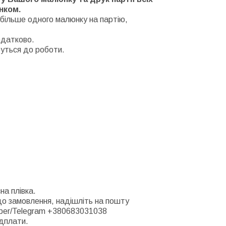
нком.
більше одного малюнку на партію,
одатково.
уться до роботи.
на плівка.
 до замовлення, надішліть на пошту
ber/Telegram +380683031038
едплати.