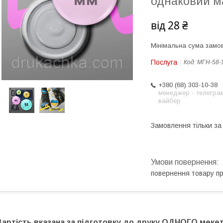
однаковий 
від
28 ₴
Мінімальна сума замов
Послуга
Код:
МГН-58-
+380 (68) 303-10-38
менеджер - телеграм
вайбер
Замовлення тільки з
повернення товару п
Вартість вказана за підготовку до друку ОДНОГО мекет