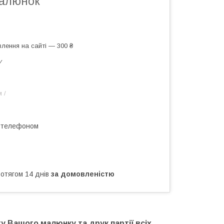
малюнок
лення на сайті — 300 ₴
У
 /
а телефоном
ротягом 14 днів
за домовленістю
у Вашого малюнку та друк партії всіх