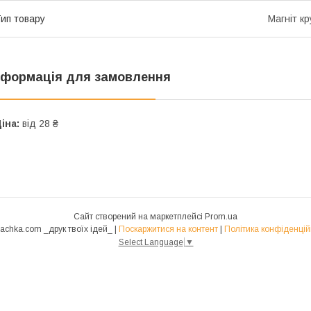
ип товару
Магніт кр
нформація для замовлення
іна:
від 28 ₴
Сайт створений на маркетплейсі
Prom.ua
Drukachka.com _друк твоїх ідей_ |
Поскаржитися на контент
|
Політика конфіденцій
Select Language
▼