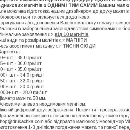
однакових магнітів з ОДНИМ І ТИМ САМИМ Вашим малю
ле можлива підготовка нашим дизайнером до друку макетів 
обговорюється та оплачується додатково.
Коригування або доповнення Вашого малюнку сплачується д
алюнки із забороненими законодавством символіками не бер
Мінімальне замовлення 👉
від 10 магнітів
нші види та розміри магнітів 👉
МАГНІТИ
Весь асортимент магазину 👉
ТИСНИ СЮДИ
Вартість:
0+ шт - 38.0 грн/шт
5+ шт - 36.0 грн/шт
0+ шт - 35.0 грн/шт
00+ шт - 34.0 грн/шт
50+ шт - 32.0 грн/шт
00+ шт - 30.0 грн/шт
000+ шт - 28.0 грн/шт
іаметр магніта 58 мм.
Основа металева з неодимовим магнітом.
кісний цифровий друк зображення. Покриття - прозора захис
ри замовленні прикріпіть посилання на малюнок у коментарі
shop@drukachka.com або відправте малюнок у месенджер Vi
иготовлення 1-3 дні після погодження макета та повної пер