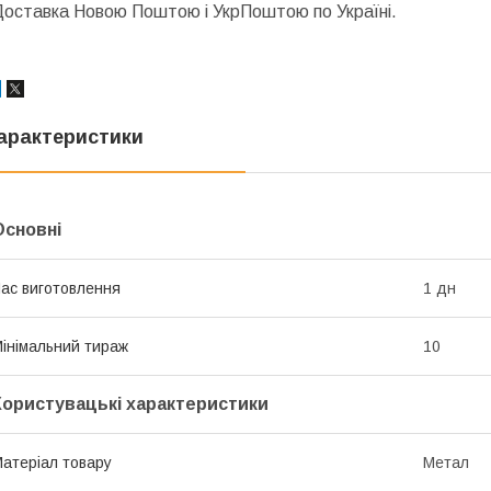
Доставка Новою Поштою і УкрПоштою по Україні.
арактеристики
Основні
ас виготовлення
1 дн
інімальний тираж
10
Користувацькі характеристики
атеріал товару
Метал