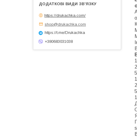
А
https://drukachka.com/
shop@drukachka.com
М
https://t.me/Drukachka
+380683031038
І
1
2
5
1
2
5
1
Д
Я
П
В