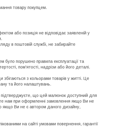
мання товару покупцем.
ктом або позиція не відповідає заявленій у 
.

яду в поштовій службі, не забирайте 
м було порушено правила експлуатації та 
ртості, пом'ятості, надрізи або його деталі.

 збігаються з кольорами товарів у житті. Це 
рану та його налаштувань.

підтверджуєте, що цей малюнок доступний для 
те нам при оформленні замовлення якщо Ви не 
о якщо Ви не є автором даного дизайну, 
кованими на сайті умовами повернення, гарантії 