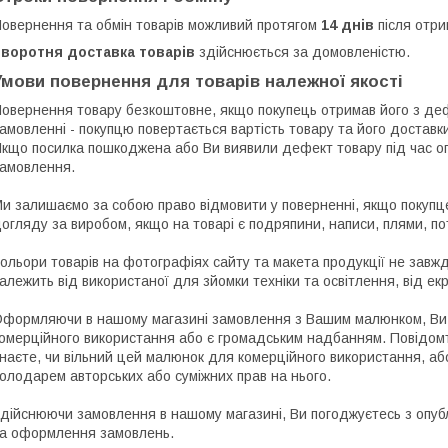
овернення та обмін товарів можливий протягом
14 днів
після отри
Зворотня доставка товарів
здійснюється за домовленістю.
Умови повернення для товарів належної якості
овернення товару безкоштовне, якщо покупець отримав його з дефе
амовленні - покупцю повертається вартість товару та його доставки
кщо посилка пошкоджена або Ви виявили дефект товару під час огл
амовлення.

и залишаємо за собою право відмовити у поверненні, якщо покупце
огляду за виробом, якщо на товарі є подряпини, написи, плями, поте
ольори товарів на фотографіях сайту та макета продукції не завжди
алежить від використаної для зйомки техніки та освітлення, від ек
формляючи в нашому магазині замовлення з Вашим малюнком, Ви 
омерційного використання або є громадським надбанням. Повідом
наєте, чи вільний цей малюнок для комерційного використання, аб
олодарем авторських або суміжних прав на нього.

дійснюючи замовлення в нашому магазині, Ви погоджуєтесь з опублі
а оформлення замовлень.