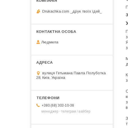
П
Drukachka.com _друк твоїх ідей_
П
з
Я
Людмила
з
М
д
вулиця Гетьмана Павла Полуботка
К
28, Київ, Україна
з
О
к
з
+380 (68) 303-10-38
в
менеджер - телеграм / вайбер
З
т